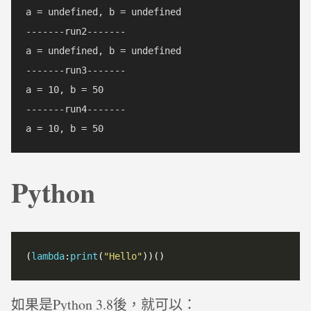
a = undefined, b = undefined

-------run2-------

a = undefined, b = undefined

-------run3-------

a = 10, b = 50

-------run4-------

Python
(
lambda
:
print
(
"
Hello
"
如果是Python 3.8後，就可以：