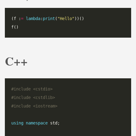
(f :
=
lambda
:
print
(
"
Hello
"
))()

C++
#
include
<cstdio>
#
include
<cstdlib>
#
include
<iostream>
using
namespace
 std;
