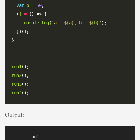
var
b
=
50
;

  (
f
=
 () => {

console
.
log
(
`
a = 
${
a
}
, b = 
${
b
}
`
);

  })();

}

run1
run2
run3
run4
Output:
-------run1------
