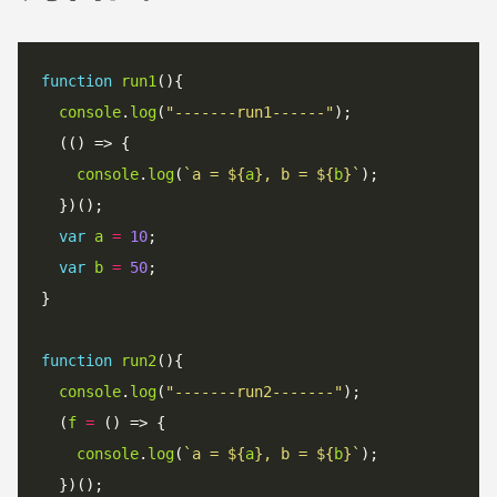
function
run1
(){

console
.
log
(
"-------run1------"
);

  (() => {

console
.
log
(
`
a = 
${
a
}
, b = 
${
b
}
`
);

  })();

var
a
=
10
;

var
b
=
50
;

}

function
run2
(){

console
.
log
(
"-------run2-------"
);

  (
f
=
 () => {

console
.
log
(
`
a = 
${
a
}
, b = 
${
b
}
`
);

  })();
