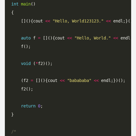
int
main
()

{

    [](){cout 
<
<
"
Hello, World123123.
"
<
<
 endl;}();

auto
 f 
=
 [](){cout 
<
<
"
Hello, World.
"
<
<
 endl;};
    f();

void
 (
*
f2)();

    (f2 
=
 [](){cout 
<
<
"
babababa
"
<
<
 endl;})();

    f2();

return
0
;

}
