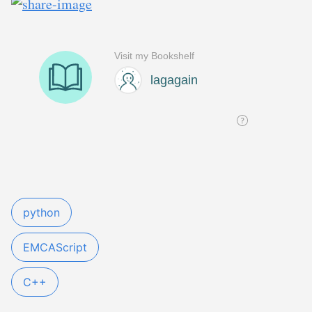
python
EMCAScript
C++