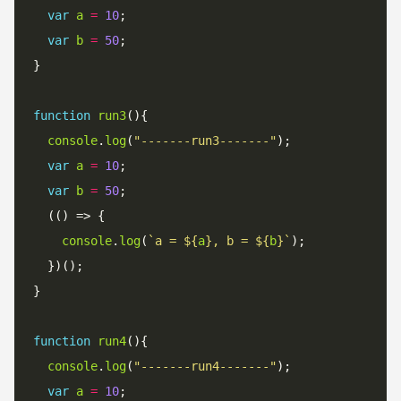
var
a
=
10
;

var
b
=
50
;

}

function
run3
(){

console
.
log
(
"-------run3-------"
);

var
a
=
10
;

var
b
=
50
;

  (() => {

console
.
log
(
`
a = 
${
a
}
, b = 
${
b
}
`
);

  })();

}

function
run4
(){

console
.
log
(
"-------run4-------"
);

var
a
=
10
;
