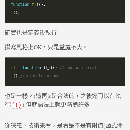
function
f
f
確實也是定義後執行
撰寫風格上OK，只是益處不大。
(
f
=
function
(){})() 
f
() 
也是一樣。(這再js是合法的，之後還可以在執
行
) 但就語法上就更精簡許多
f()
從狹義、技術來看，是看是不是有附值(函式命