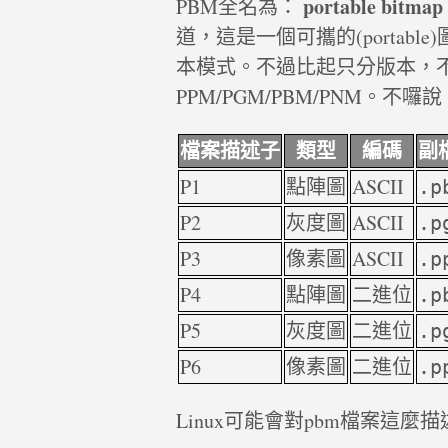
portable bitmap
PBM全名為：
道，這是一個可攜的(portabl
本模式。不過比起只分版本，不
PPM/PGM/PBM/PNM。
檔案描述子
類型
編碼
副
P1
點陣圖
ASCII
.p
P2
灰度圖
ASCII
.p
P3
像素圖
ASCII
.p
P4
點陣圖
二進位
.p
P5
灰度圖
二進位
.p
P6
像素圖
二進位
.p
Linux可能會對pbm檔案這麼描