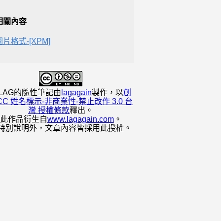
相關內容
圖片格式-[XPM]
LAG的隨性筆記
由
lagagain
製作，以
創
CC 姓名標示-非商業性-禁止改作 3.0 台
灣 授權條款
釋出。
此作品衍生自
www.lagagain.com
。
特別說明外，文章內容皆採用此授權。