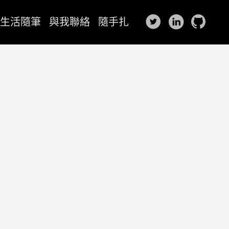
生活隨筆
與我聯絡
隨手扎