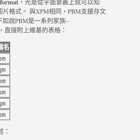
 format
，光是從字面意義上就可以知
e)圖片格式。 與XPM相同，PBM支援存文
如說PBM是一系列家族–
不囉說，直接附上維基的表格：
檔名
bm
gm
pm
bm
gm
pm
述：