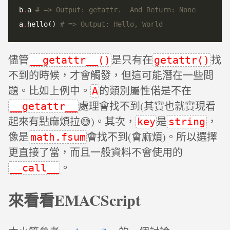
b
.
a 
# => Output: getattr.  And Return: None
a
.
hello() 
# => Output: Hello, World
儘管
是只有在
找
__getattr__()
getattr()
不到的時候，才會觸發，但這可能潛在一些問
題。比如上例中。
的類別屬性偌是不在
A
處理會找不到(其實也就實現看
__getattr__
起來有點麻煩拉😅)。其次，
是
，
key
string
像是
會找不到(會麻煩)。所以選擇
math.fsum
更直接了當，而且一般資料不會使用的
。
__call__
來看看EMACScript