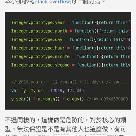
本小節參考
stack overflow
的一個討論。
Integer
.
prototype
.
year
=
function
(){
return
this
*
(
36
Integer
.
prototype
.
month
=
function
(){
return
this
*
30
Integer
.
prototype
.
day
=
function
(){
return
this
*
24
*
6
Integer
.
prototype
.
hour
=
function
(){
return
this
*
60
*
Integer
.
prototype
.
minute
=
function
(){
return
this
*
6
Integer
.
prototype
.
second
=
function
(){
return
this
};

var
 [
y
, 
m
, 
d
] 
=
 [
2019
, 
12
, 
31
y
.
year
() 
+
m
.
month
() 
+
d
.
day
() 
不過同樣的，這樣做是危險的，對於核心的類
型，無法保證是不是有其他人也這麼做，有可