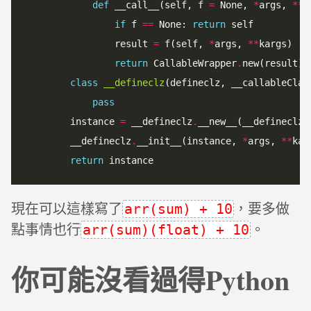
def
 __call__(self, f 
=
 None, 
*
args, 
*
*
k
if
 f 
==
 None: 
return
 self

                result 
=
 f(self, 
*
args, 
*
*
kargs)

return
 CallableWrapper
.
new(result)

class
__defineclz
(defineclz, __callableClass
pass
        instance 
=
 __defineclz
.
__new__(__defineclz,
        __defineclz
.
__init__(instance, 
*
args, 
*
*
kar
return
現在可以這樣寫了
，要多做
arr(sum) + 10
點事情也行
。
arr(sum)(float) + 10
你可能沒看過得Python