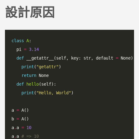
設計原因
class
A
:

  pi 
=
3.14
def
 __getattr__(self, key: str, default 
=
 None):

print
(
"
getattr
"
)

return
 None

def
hello
(self):

print
(
"
Hello, World
"
)

a 
=
 A()

b 
=
 A()

a
.
a 
=
10
a
.
a 
# => 10