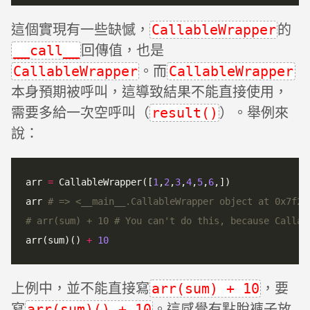
這個實現有一些缺憾，
的
CallableWrapper
回傳值，也是
__call__
。而
CallableWrapper
CallableWrapper
本身預期被呼叫，這導致結果不能直接使用，
需要多給一次空呼叫（
）。舉例來
result()
說：
arr 
=
 CallableWrapper([
1
,
2
,
3
,
4
,
5
,
6
,])

arr 
# => <__main__.CallableWrapper object at 0x7f21
# arr(sum) + 10 # You can't do this, because Callab
arr(sum)() 
+
10
上例中，並不能直接寫
，要
arr(sum) + 10
寫
。這感覺有點脫褲子放
arr(sum)() + 10