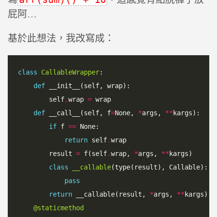
屁阿…
基於此想法，我改寫成：
class
CallableWrapper
:

def
 __init__(self, wrap):

        self
.
wrap 
=
 wrap

def
 __call__(self, f
=
None, 
*
args, 
*
*
kargs):

if
 f 
==
 None:

return
 self
.
wrap

        result 
=
 f(self
.
wrap, 
*
args, 
*
*
kargs)

class
__callable
(type(result), Callable):

pass
return
 __callable(result, 
*
args, 
*
*
kargs)

@staticmethod