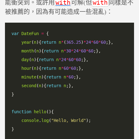
能衝突到。或許用
可解(但
同樣是不
with
with
被推薦的，因為有可能造成一些混亂)：
var
DateFun
=
 {

year
(
n
){
return
n
*
(
365.25
)
*
24
*
60
*
60
;},

month
(
n
){
return
n
*
30
*
24
*
60
*
60
;},

day
(
n
){
return
n
*
24
*
60
*
60
;},

hour
(
n
){
return
n
*
60
*
60
;},

minute
(
n
){
return
n
*
60
;},

second
(
n
){
return
n
;},

}

function
hello
(){

console
.
log
(
"Hello, World"
);

}
