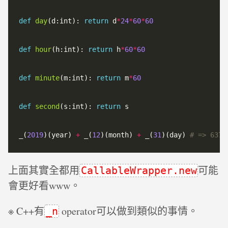
def
day
(d:int): 
return
 d
*
24
*
60
*
60
def
hour
(h:int): 
return
 h
*
60
*
60
def
minute
(m:int): 
return
 m
*
60
def
second
(s:int): 
return
 s

_(
2019
)(year) 
+
 _(
12
)(month) 
+
 _(
31
)(day) 
# => 6374
上面其實全都用
可能
CallableWrapper.new
會更好看www。
※ C++有
operator可以做到類似的事情。
_n