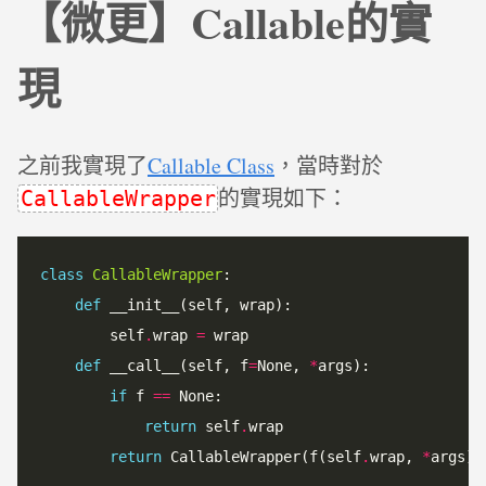
【微更】Callable的實
現
之前我實現了
Callable Class
，當時對於
的實現如下：
CallableWrapper
class
CallableWrapper
:

def
 __init__(self, wrap):

        self
.
wrap 
=
 wrap

def
 __call__(self, f
=
None, 
*
args):

if
 f 
==
 None:

return
 self
.
wrap

return
 CallableWrapper(f(self
.
wrap, 
*