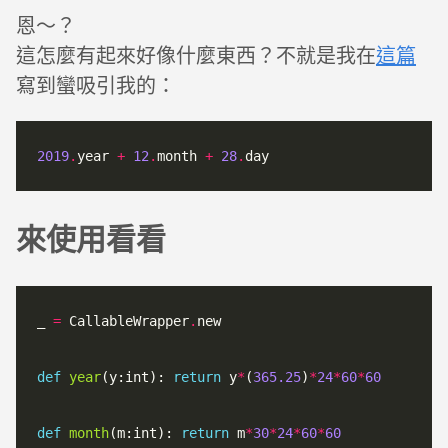
恩～？
這怎麼有起來好像什麼東西？不就是我在
這篇
寫到蠻吸引我的：
2019
.
year 
+
12
.
month 
+
28
.
來使用看看
_ 
=
 CallableWrapper
.
new

def
year
(y:int): 
return
 y
*
(
365.25
)
*
24
*
60
*
60
def
month
(m:int): 
return
 m
*
30
*
24
*
60
*
60