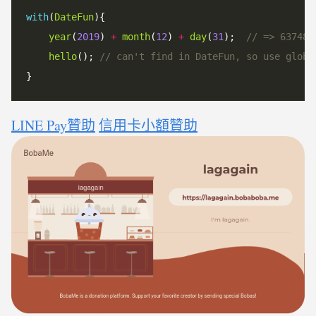
with
(
DateFun
){

year
(
2019
) 
+
month
(
12
) 
+
day
(
31
);  
hello
(); 
LINE Pay贊助
信用卡小額贊助