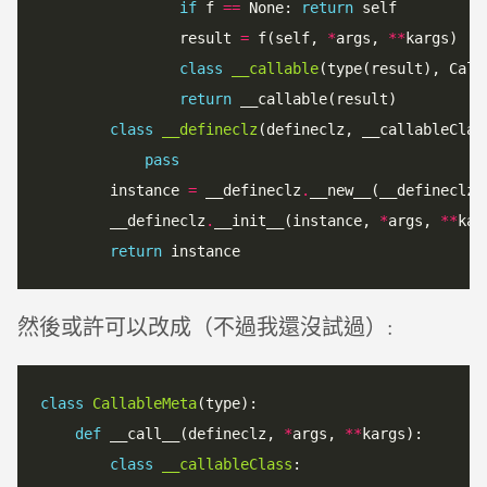
if
 f 
==
 None: 
return
 self

                result 
=
 f(self, 
*
args, 
*
*
kargs)

class
__callable
(type(result), Call
return
 __callable(result)

class
__defineclz
(defineclz, __callableClass
pass
        instance 
=
 __defineclz
.
__new__(__defineclz,
        __defineclz
.
__init__(instance, 
*
args, 
*
*
kar
return
然後或許可以改成（不過我還沒試過）:
class
CallableMeta
(type):

def
 __call__(defineclz, 
*
args, 
*
*
kargs):

class
__callableClass
:
