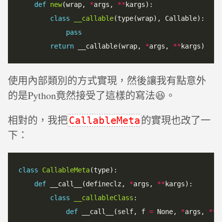
def
new
(wrap, 
*
args, 
*
*
kargs):

class
__callable
(type(wrap), Callable):

pass
return
 __callable(wrap, 
*
args, 
*
*
使用內部類別的方式實現，然後讓我有點意外
的是Python竟然接受了這樣的寫法😆。
相對的，我把
的實現也改了一
CallableMeta
下：
class
CallableMeta
(type):

def
 __call__(defineclz, 
*
args, 
*
*
kargs):

class
__callableClass
:

def
 __call__(self, f 
=
 None, 
*
args, 
*
*
k