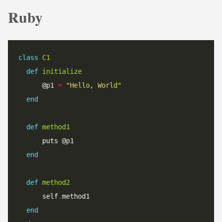
Ruby
class
C1
def
initialize
      @p1 
=
"
Hello, World
"
end
def
method1
      puts @p1

end
def
method2
      self
.
method1

end