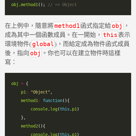
obj
.
method1
(); 
在上例中，隨意將
函式指定給
，
method1
obj
成為其中一個函數成員。在一開始，
表示
this
環境物件(
)，而給定成為物件函式成員
global
後，指向
。你也可以在建立物件時這樣
obj
寫：
obj
=
 {

p1
:
"Object"
,

method1
:
function
(){

console
.
log
(
this
.
p1
)

    },

method2
(){

console
.
log
(
this
.
p1
)
