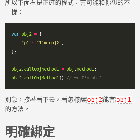
所以下面看是正確的程式，有可能和你想的不
一樣：
var
obj2
=
 {

"p1"
:
"I'm obj2"
,

};

obj2
.
callObjMethod1
=
obj
.
method1
obj2
.
callObjMethod1
() 
別急，接著看下去，看怎樣讓
能有
obj2
obj1
的方法。
明確綁定