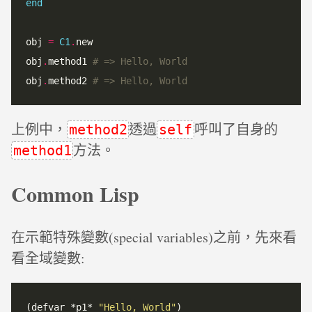
end
obj 
=
C1
.
new

obj
.
method1 
# => Hello, World
obj
.
method2 
# => Hello, World
上例中，
透過
呼叫了自身的
method2
self
方法。
method1
Common Lisp
在示範特殊變數(special variables)之前，先來看
看全域變數:
(defvar *p1* 
"Hello, World"
)
