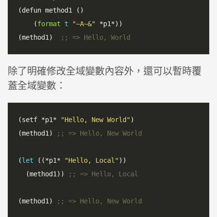
(defun method1 ()

    (
format
t
"~A~&"
 *p1*))

(method1)  
;; => Hello, World
除了明確修改全域變數內容外，還可以暫時覆
蓋全域變數：
(setf *p1* 
"Hello, New World"
)

(method1) 
;; => Hello, New World
(
let
 ((*p1* 
"Hello, Local"
))

  (method1)) 
;; => Hello, Local
(method1) 
;; => Hello, New World