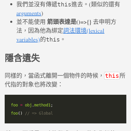
我們並沒有傳遞
進去。(類似的還有
this
arguments
)
箭頭表達是()=>{}
並不能使用
去申明方
法，因為他為綁定
詞法環境(lexical
variables)
的
。
this
隱含遺失
同樣的，當函式離開一個物件的時候，
所
this
代指的對象也將改變：
foo
=
obj
.
method1
foo
() 