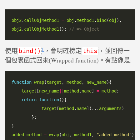
obj2
.
callObjMethod1
=
obj
.
method1
.
bind
(
obj
obj2
.
callObjMethod1
(); 
1
使用
，會明確榜定
，並回傳一
bind()
this
個包裹函式回來(Wrapped function)。有點像是:
function
wrap
(
target
, 
method
, 
new_name
){

target
[
new_name
||
method
.
name
] 
=
method
;

return
function
(){

target
[
method
.
name
](...
arguments
)

        };

added_method
=
wrap
(
obj
, 
method1
, 
"added_method"