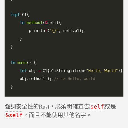
impl
 C1{

fn
method1
(
&
self){

        println
!
(
"{}"
, self.p1);

    }

}

fn
main
() {

let
 obj 
=
 C1{p1:String::from(
"Hello, World"
)};

    obj.method1(); 
強調安全性的Rust，必須明確宣告
或是
self
，而且不能使用其他名字。
&self