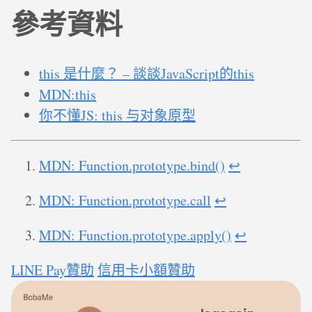
參考資料
this 是什麼？ – 談談JavaScript的this
MDN:this
你不懂JS: this 与对象原型
MDN: Function.prototype.bind()
↩︎
MDN: Function.prototype.call
↩︎
MDN: Function.prototype.apply()
↩︎
LINE Pay贊助
信用卡小額贊助