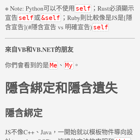
※ Note: Python可以不使用
；Rust必須顯示
self
宣告
或
；Ruby則比較像是JS是[隱
self
&self
含宣告](#隱含宣告 vs 明確宣告)
self
來自VB和VB.NET的朋友
你們會看到的是
、
。
Me
My
隱含綁定和隱含遺失
隱含綁定
JS不像C++、Java，一開始就以模板物件導向設