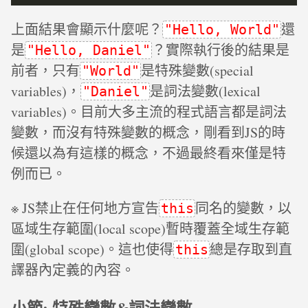
上面結果會顯示什麼呢？
還
"Hello, World"
是
？實際執行後的結果是
"Hello, Daniel"
前者，只有
是特殊變數(special
"World"
variables)，
是詞法變數(lexical
"Daniel"
variables)。目前大多主流的程式語言都是詞法
變數，而沒有特殊變數的概念，剛看到JS的時
候還以為有這樣的概念，不過最終看來僅是特
例而已。
※ JS禁止在任何地方宣告
同名的變數，以
this
區域生存範圍(local scope)暫時覆蓋全域生存範
圍(global scope)。這也使得
總是存取到直
this
譯器內定義的內容。