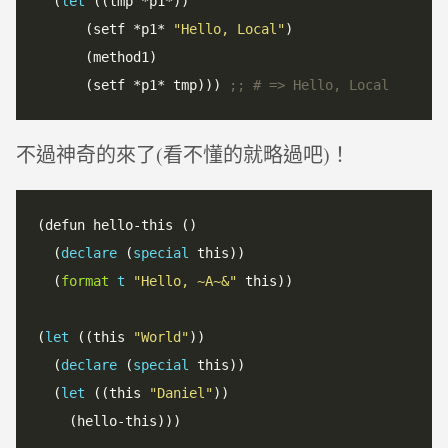
  (
let
 ((tmp *p1*))

      (setf *p1* 
"Hello, Local"
)

      (method1)

      (setf *p1* tmp))) 
;; # => Hello, Local
不過神奇的來了(看不懂的就略過吧)！
(defun hello-this ()

  (
declare
 (
special
 this))

  (
format
t
"Hello, ~A~&"
 this))

(
let
 ((this 
"World"
))

  (
declare
 (
special
 this))

  (
let
 ((this 
"Daniel"
))
