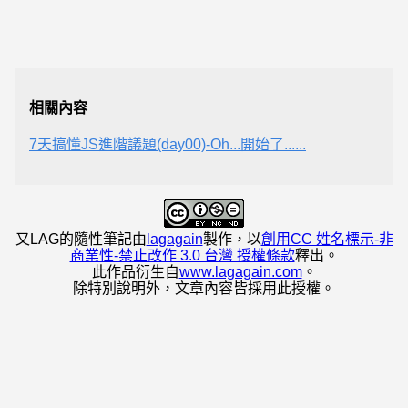
相關內容
7天搞懂JS進階議題(day00)-Oh...開始了......
又LAG的隨性筆記
由
lagagain
製作，以
創用CC 姓名標示-非
商業性-禁止改作 3.0 台灣 授權條款
釋出。
此作品衍生自
www.lagagain.com
。
除特別說明外，文章內容皆採用此授權。