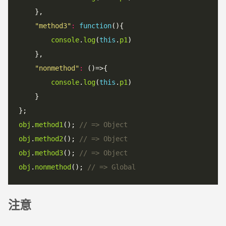
    },

"method3"
:
function
(){

console
.
log
(
this
.
p1
)

    },

"nonmethod"
:
 ()=>{

console
.
log
(
this
.
p1
)

    }

obj
.
method1
(); 
obj
.
method2
(); 
obj
.
method3
(); 
obj
.
nonmethod
(); 
注意