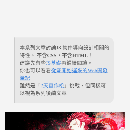
本系列文章討論JS 物件導向設計相關的
不含CSS，不含HTML
特性。
！
建議先有些
JS基礎
再繼續閱讀。
你也可以看看
從零開始遲來的Web開發
筆記
雖然是「
7天寫作松
」挑戰，但同樣可
以視為系列後續文章