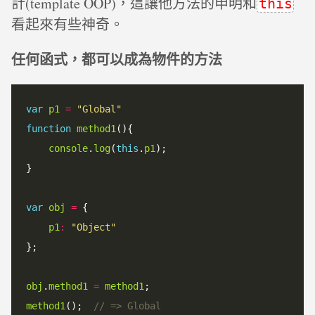
計(template OOP)，這讓他方法的申明和
this
看起來有些神奇。
任何函式，都可以成為物件的方法
var
p1
=
"Global"
function
method1
(){

console
.
log
(
this
.
p1
);

}

var
obj
=
 {

p1
:
"Object"
};

obj
.
method1
=
method1
method1
();  