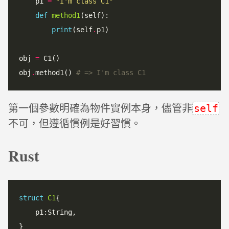
    p1 
=
"
I
'
m class C1
"
def
method1
(self):

print
(self
.
p1)

obj 
=
 C1()

obj
.
method1() 
# => I'm class C1
第一個參數明確為物件實例本身，儘管非
self
不可，但遵循慣例是好習慣。
Rust
struct
C1
{

    p1:String,

}
