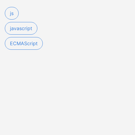
js
javascript
ECMAScript