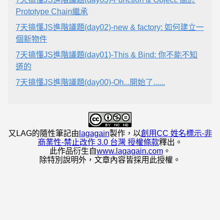
Prototype Chain繼承
7天搞懂JS進階議題(day02)-new & factory: 如何建立一
個新物件
7天搞懂JS進階議題(day01)-This & Bind: 你不能不知
道的
7天搞懂JS進階議題(day00)-Oh...開始了......
又LAG的隨性筆記
由
lagagain
製作，以
創用CC 姓名標示-非
商業性-禁止改作 3.0 台灣 授權條款
釋出。
此作品衍生自
www.lagagain.com
。
除特別說明外，文章內容皆採用此授權。