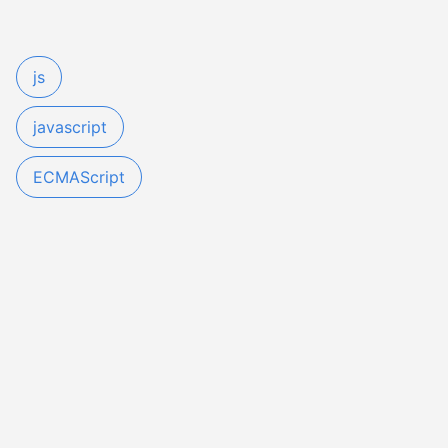
js
javascript
ECMAScript