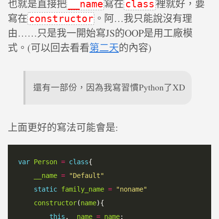
也就是直接把
寫在
裡就好，要
__name
class
寫在
。阿…我只能說沒有理
constructor
由……只是我一開始寫JS的OOP是用工廠模
式。(可以回去看看
第二天
的內容)
還有一部份，因為我寫習慣Python了XD
上面更好的寫法可能會是:
var
Person
=
class
{

__name
=
"Default"
static
family_name
=
"noname"
constructor
(
name
){

this
.
__name
=
name
;
