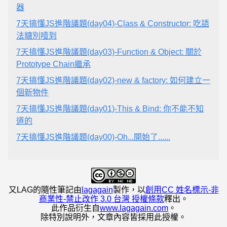
器
7天搞懂JS進階議題(day04)-Class & Constructor: 吃語
法糖別噎到
7天搞懂JS進階議題(day03)-Function & Object: 關於
Prototype Chain繼承
7天搞懂JS進階議題(day02)-new & factory: 如何建立一
個新物件
7天搞懂JS進階議題(day01)-This & Bind: 你不能不知
道的
7天搞懂JS進階議題(day00)-Oh...開始了......
又LAG的隨性筆記
由
lagagain
製作，以
創用CC 姓名標示-非
商業性-禁止改作 3.0 台灣 授權條款
釋出。
此作品衍生自
www.lagagain.com
。
除特別說明外，文章內容皆採用此授權。