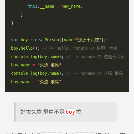
this
.
__name
=
new_name
;

    }

}

var
boy
=
new
Person
({
name
:
"逆迴十六夜"
boy
.
hello
(); 
console
.
log
(
boy
.
name
); 
boy
.
name
=
"久遠 飛鳥"
console
.
log
(
boy
.
name
); 
boy
.
name
=
"久遠 飛鳥"
好拉久遠 飛鳥不是
拉
boy