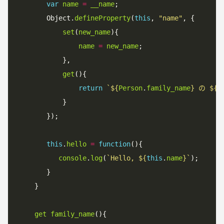
var
name
=
__name
;

       Object.
defineProperty
(
this
, 
"name"
, {

set
(
new_name
){

name
=
new_name
;

           },

get
(){

return
`
${
Person
.
family_name
}
 の 
${
n
           }

       });

this
.
hello
=
function
(){

console
.
log
(
`
Hello, 
${
this
.
name
}
`
);

       }

    }

get
family_name
(){
