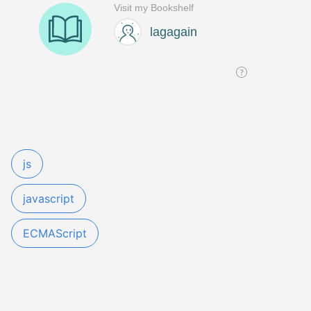
js
javascript
ECMAScript