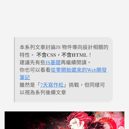
本系列文章討論JS 物件導向設計相關的
不含CSS，不含HTML
特性。
！
建議先有些
JS基礎
再繼續閱讀。
你也可以看看
從零開始遲來的Web開發
筆記
雖然是「
7天寫作松
」挑戰，但同樣可
以視為系列後續文章