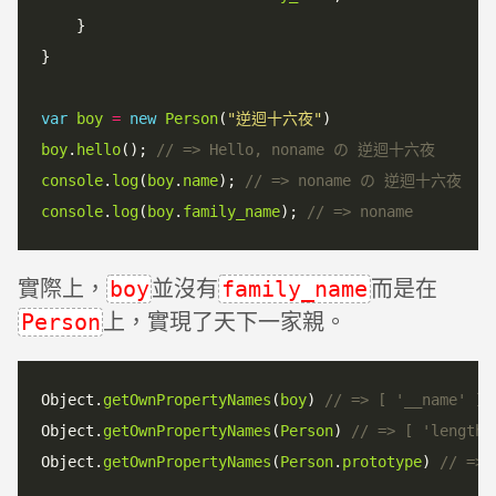
    }

}

var
boy
=
new
Person
(
"逆迴十六夜"
boy
.
hello
(); 
console
.
log
(
boy
.
name
); 
console
.
log
(
boy
.
family_name
); 
實際上，
並沒有
而是在
boy
family_name
上，實現了天下一家親。
Person
Object.
getOwnPropertyNames
(
boy
) 
Object.
getOwnPropertyNames
(
Person
) 
Object.
getOwnPropertyNames
(
Person
.
prototype
) 