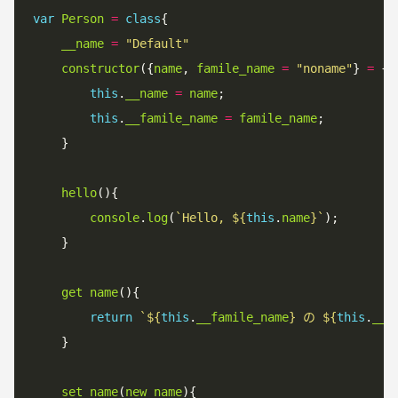
var
Person
=
class
{

__name
=
"Default"
constructor
({
name
, 
famile_name
=
"noname"
} 
=
 {})
this
.
__name
=
name
;

this
.
__famile_name
=
famile_name
;

    }

hello
(){

console
.
log
(
`
Hello, 
${
this
.
name
}
`
);

    }

get
name
(){

return
`
${
this
.
__famile_name
}
 の 
${
this
.
__n
    }

set
name
(
new_name
){
