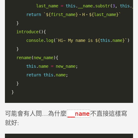
last_name
=
this
.
__name
.
substr
(
3
, 
this
.
__
return
`
${
first_name
}
・H・
${
last_name
}
`
  }  

introduce
(){

console
.
log
(
`
Hi~ My name is 
${
this
.
name
}
`
)

  }

rename
(
new_name
){

this
.
name
=
new_name
;

return
this
.
name
;

  }

可能會有人問…為什麼
不直接這樣寫
__name
就好: