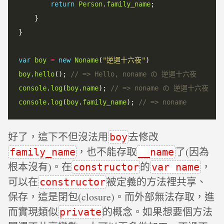
return
Person
.
family_name
;

    }

}

var
boy
=
new
Noname
(
"逆迴十六夜"
boy
.
hello
(); 
console
.
log
(
boy
.
name
); 
console
.
log
(
boy
.
family_name
); 
好了，這下不但沒法用
去修改
boy
，也不能存取
了(因為
family_name
__name
根本沒有)。在
的
，
constructor
var name
可以在
被定義的方法裡共享、
constructor
保存，這是閉包(closure)。而外部無法存取，進
而實現類似
的概念。如果想要個方法
private