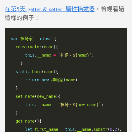
在第5天-getter & setter: 屬性描述器
，曾經看過
這樣的例子：
var
神崎家
=
class
 {

constructor
(
name
){

this
.
__name
=
`
神崎・
${
name
}
`
;

    }

static
born
(
name
){

return
new
神崎家
(
name
)

  }

set
name
(
new_name
){

this
.
__name
=
`
神崎・
${
new_name
}
`
;

  }

get
name
(){

let
first_name
=
this
.
__name
.
substr
(
0
,
2
),
