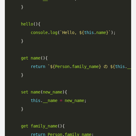
    }

hello
(){

console
.
log
(
`
Hello, 
${
this
.
name
}
`
);

    }

get
name
(){

return
`
${
Person
.
family_name
}
 の 
${
this
.
__n
    }

set
name
(
new_name
){

this
.
__name
=
new_name
;

    }

get
family_name
(){

return
Person
.
family_name
;
